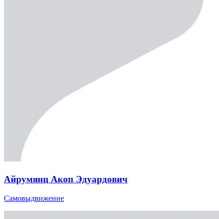
Айрумянц Акоп Эдуардович
Самовыдвижение