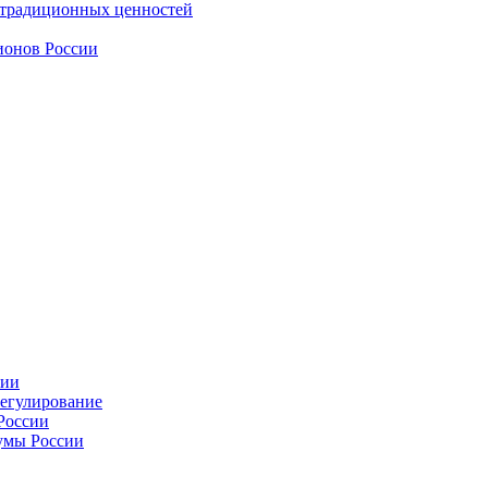
 традиционных ценностей
ионов России
сии
регулирование
России
умы России