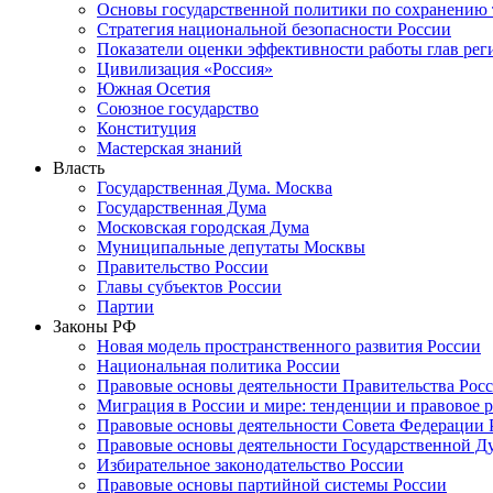
Основы государственной политики по сохранению
Стратегия национальной безопасности России
Показатели оценки эффективности работы глав рег
Цивилизация «Россия»
Южная Осетия
Союзное государство
Конституция
Мастерская знаний
Власть
Государственная Дума. Москва
Государственная Дума
Московская городская Дума
Муниципальные депутаты Москвы
Правительство России
Главы субъектов России
Партии
Законы РФ
Новая модель пространственного развития России
Национальная политика России
Правовые основы деятельности Правительства Рос
Миграция в России и мире: тенденции и правовое 
Правовые основы деятельности Совета Федерации 
Правовые основы деятельности Государственной Д
Избирательное законодательство России
Правовые основы партийной системы России