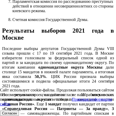
Парламентская комиссия по расследованию преступных
действий в отношении несовершеннолетних со стороны
киевского режима.
Счетная комиссия Государственной Думы.
Результаты выборов 2021 года в
Москве
Последние выборы депутатов Государственной Думы VIII
созыва прошли с 17 по 19 сентября 2021 года. В Москве
избиратели голосовали за федеральный список одной из
партий и за кандидата по своему одномандатному округу. По
итогам кампании
одномандатные округа Москвы
дали
столице 15 мандатов в нижней палате парламента, а итоговая
явка составила
50,3%
. ЦИК России признала выборы
состоявшимися и подвела официальные итоги 24 сентября
2021 года.
Сайт использует cookie-файлы. Продолжая пользоваться сайтом
По результатам голосования в
11 московских
без изменения настроек, вы даёте согласие на обработку
одномандатных округах
победили кандидаты партии
персональных данных в соответствии с
Правовая информация
«Единая Россия»
. Еще
1 мандат
получил кандидат от партии
сайта.
«Справедливая Россия — Патриоты — За правду»
,
3
мандата
— самовыдвиженцы. По партийным спискам в
Согласен