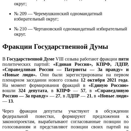
округ;
№ 209 — Черемушкинский одномандатный
избирательный округ;
№ 210 — Чертановский одномандатный избирательный
округ.
Фракции Государственной Думы
В
Государственной Думе
VIII созыва работают фракции
пяти
политических партий:
«Единая Россия», КПРФ, ЛДПР,
«Справедливая Россия — Патриоты — За правду» и
«Новые люди».
Они были зарегистрированы на первом
пленарном заседании нового созыва
12 октября 2021 года
.
На момент формирования фракций в
«Единую Россию»
вошли
324 депутата
, в
КПРФ
—
57
, в
«Справедливую
Россию — За правду»
—
27
, в
ЛДПР
—
21
, в
«Новые люди»
—
13
.
Через фракции депутаты участвуют в обсуждении
федеральной повестки, формируют предложения к
законопроектам, вырабатывают согласованные позиции по
голосованиям и представляют позиции своих партий на