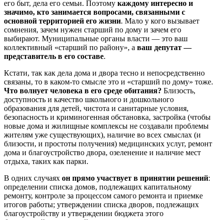
его быт, дела его семьи. Поэтому
каждому интересно и
значимо, кто занимается вопросами, связанными с
основной территорией его жизни
. Мало у кого вызывает
сомнения, зачем нужен старший по дому и зачем его
выбирают. Муниципальные органы власти — это ваш
коллективный «старший по району», а
ваш депутат —
представитель в его составе
.
Кстати, так как дела дома и двора тесно и непосредственно
связаны, то в каком-то смысле это и «старший по дому» тоже.
Что волнует человека в его среде обитания?
Близость,
доступность и качество школьного и дошкольного
образования для детей, чистота и санитарные условия,
безопасность и криминогенная обстановка, застройка (чтобы
новые дома и жилищные комплексы не создавали проблемы
жителям уже существующих), наличие во всех смыслах (и
близости, и простоты получения) медицинских услуг, ремонт
дома и благоустройство двора, озеленение и наличие мест
отдыха, таких как парки.
В одних случаях
он прямо участвует в принятии решений
:
определении списка домов, подлежащих капитальному
ремонту, контроле за процессом самого ремонта и приемке
итогов работы; утверждении списка дворов, подлежащих
благоустройству и утверждении бюджета этого