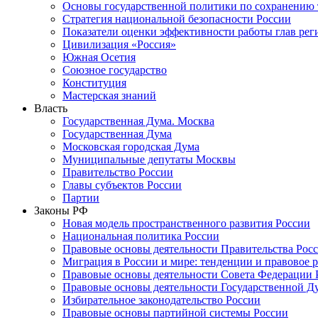
Основы государственной политики по сохранению
Стратегия национальной безопасности России
Показатели оценки эффективности работы глав рег
Цивилизация «Россия»
Южная Осетия
Союзное государство
Конституция
Мастерская знаний
Власть
Государственная Дума. Москва
Государственная Дума
Московская городская Дума
Муниципальные депутаты Москвы
Правительство России
Главы субъектов России
Партии
Законы РФ
Новая модель пространственного развития России
Национальная политика России
Правовые основы деятельности Правительства Рос
Миграция в России и мире: тенденции и правовое 
Правовые основы деятельности Совета Федерации 
Правовые основы деятельности Государственной Д
Избирательное законодательство России
Правовые основы партийной системы России