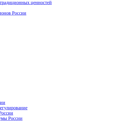
 традиционных ценностей
ионов России
сии
регулирование
России
умы России