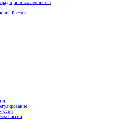
 традиционных ценностей
ионов России
сии
регулирование
России
умы России