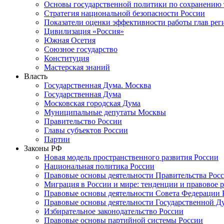
Основы государственной политики по сохранению
Стратегия национальной безопасности России
Показатели оценки эффективности работы глав рег
Цивилизация «Россия»
Южная Осетия
Союзное государство
Конституция
Мастерская знаний
Власть
Государственная Дума. Москва
Государственная Дума
Московская городская Дума
Муниципальные депутаты Москвы
Правительство России
Главы субъектов России
Партии
Законы РФ
Новая модель пространственного развития России
Национальная политика России
Правовые основы деятельности Правительства Рос
Миграция в России и мире: тенденции и правовое 
Правовые основы деятельности Совета Федерации 
Правовые основы деятельности Государственной Д
Избирательное законодательство России
Правовые основы партийной системы России