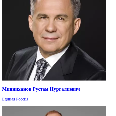
Минниханов Рустам Нургалиевич
Единая Россия