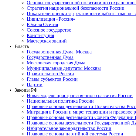
Основы государственной политики по сохранению
Стратегия национальной безопасности России
Показатели оценки эффективности работы глав рег
Цивилизация «Россия»
Южная Осетия
Союзное государство
Конституция
Мастерская знаний
Власть
Государственная Дума. Москва
Государственная Дума
Московская городская Дума
Муниципальные депутаты Москвы
Правительство России
Главы субъектов России
Партии
Законы РФ
Новая модель пространственного развития России
Национальная политика России
Правовые основы деятельности Правительства Рос
Миграция в России и мире: тенденции и правовое 
Правовые основы деятельности Совета Федерации 
Правовые основы деятельности Государственной Д
Избирательное законодательство России
Правовые основы партийной системы России