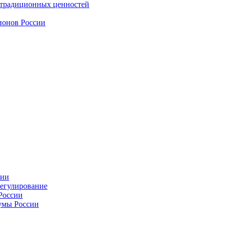
 традиционных ценностей
ионов России
сии
регулирование
России
умы России