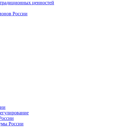
 традиционных ценностей
ионов России
сии
регулирование
России
умы России