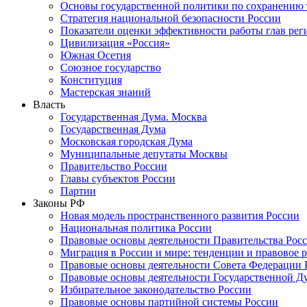
Основы государственной политики по сохранению
Стратегия национальной безопасности России
Показатели оценки эффективности работы глав рег
Цивилизация «Россия»
Южная Осетия
Союзное государство
Конституция
Мастерская знаний
Власть
Государственная Дума. Москва
Государственная Дума
Московская городская Дума
Муниципальные депутаты Москвы
Правительство России
Главы субъектов России
Партии
Законы РФ
Новая модель пространственного развития России
Национальная политика России
Правовые основы деятельности Правительства Рос
Миграция в России и мире: тенденции и правовое 
Правовые основы деятельности Совета Федерации 
Правовые основы деятельности Государственной Д
Избирательное законодательство России
Правовые основы партийной системы России