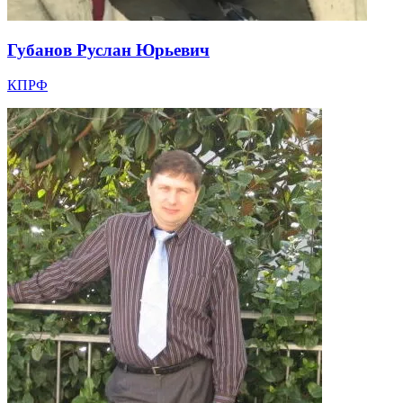
Губанов Руслан Юрьевич
КПРФ