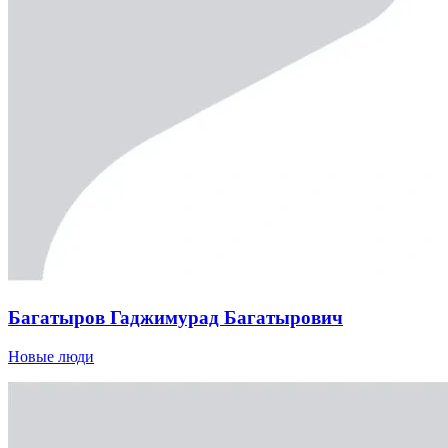
Багатыров Гаджимурад Багатырович
Новые люди