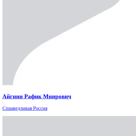
Айгнин Рафик Мнирович
Справедливая Россия