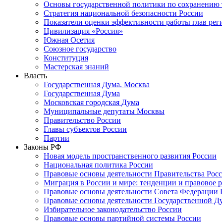
Основы государственной политики по сохранению
Стратегия национальной безопасности России
Показатели оценки эффективности работы глав рег
Цивилизация «Россия»
Южная Осетия
Союзное государство
Конституция
Мастерская знаний
Власть
Государственная Дума. Москва
Государственная Дума
Московская городская Дума
Муниципальные депутаты Москвы
Правительство России
Главы субъектов России
Партии
Законы РФ
Новая модель пространственного развития России
Национальная политика России
Правовые основы деятельности Правительства Рос
Миграция в России и мире: тенденции и правовое 
Правовые основы деятельности Совета Федерации 
Правовые основы деятельности Государственной Д
Избирательное законодательство России
Правовые основы партийной системы России