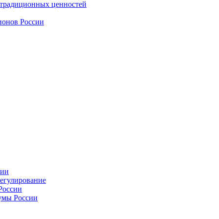
 традиционных ценностей
ионов России
сии
регулирование
России
умы России