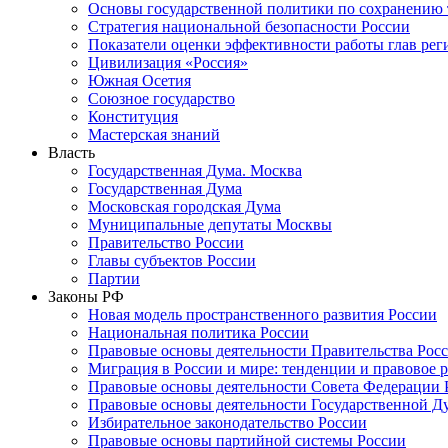
Основы государственной политики по сохранению
Стратегия национальной безопасности России
Показатели оценки эффективности работы глав рег
Цивилизация «Россия»
Южная Осетия
Союзное государство
Конституция
Мастерская знаний
Власть
Государственная Дума. Москва
Государственная Дума
Московская городская Дума
Муниципальные депутаты Москвы
Правительство России
Главы субъектов России
Партии
Законы РФ
Новая модель пространственного развития России
Национальная политика России
Правовые основы деятельности Правительства Рос
Миграция в России и мире: тенденции и правовое 
Правовые основы деятельности Совета Федерации 
Правовые основы деятельности Государственной Д
Избирательное законодательство России
Правовые основы партийной системы России