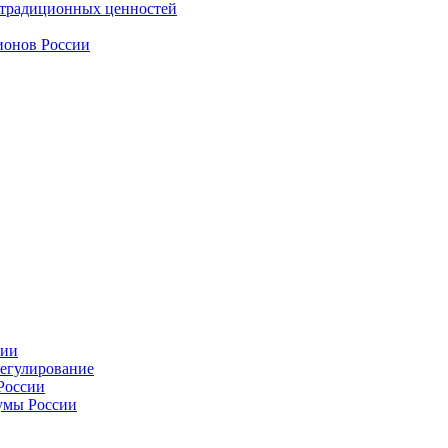
 традиционных ценностей
ионов России
сии
регулирование
России
умы России