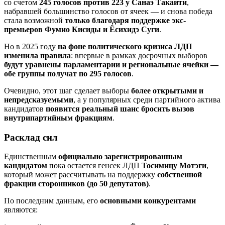
со счетом
245 голосов против 223 у Санаэ Такаити
,
набравшей большинство голосов от ячеек — и снова победа
стала возможной
только благодаря поддержке экс-
премьеров Фумио Кисиды и Ёсихидэ Суги
.
Но в 2025 году
на фоне политического кризиса ЛДП
изменила правила
: впервые в рамках досрочных выборов
будут
уравнены парламентарии и региональные ячейки —
обе группы получат по 295 голосов
.
Очевидно, этот шаг сделает выборы
более открытыми и
непредсказуемыми
, а у популярных среди партийного актива
кандидатов
появится реальный шанс бросить вызов
внутрипартийным фракциям
.
Расклад сил
Единственным
официально зарегистрированным
кандидатом
пока остается генсек ЛДП
Тосимицу Мотэги
,
который может рассчитывать на поддержку
собственной
фракции сторонников (до 50 депутатов)
.
По последним данным, его
основными конкурентами
являются: