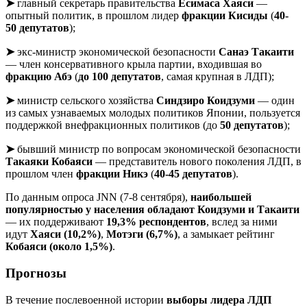
➤
главный секретарь правительства
Ёсимаса Хаяси
—
опытный политик, в прошлом лидер
фракции Кисиды
(
40-
50 депутатов
);
➤
экс-министр экономической безопасности
Санаэ Такаити
— член консервативного крыла партии, входившая во
фракцию Абэ
(
до 100 депутатов
, самая крупная в ЛДП);
➤
министр сельского хозяйства
Синдзиро Коидзуми
— один
из самых узнаваемых молодых политиков Японии, пользуется
поддержкой внефракционных политиков (до
50 депутатов
);
➤
бывший министр по вопросам экономической безопасности
Такаяки Кобаяси
— представитель нового поколения ЛДП, в
прошлом член
фракции Никэ
(
40-45
депутатов
).
По данным опроса JNN (7-8 сентября),
наибольшей
популярностью у населения обладают Коидзуми и Такаити
— их поддерживают
19,3% респондентов
, вслед за ними
идут
Хаяси (10,2%)
,
Мотэги (6,7%)
, а замыкает рейтинг
Кобаяси (около 1,5%)
.
Прогнозы
В течение послевоенной истории
выборы лидера ЛДП