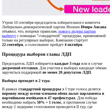
Утром 10 сентября председатель избирательного комитета
Либерально-демократической партии Японии
Ичиро Аисава
объявил, что, вопреки правилам,
нового лидера партии
выберут
с помощью "стандартной" процедуры, применяемой
только на регулярных выборах. Кампания стартует
22 сентября
, а голосование пройдет
4 октября
.
Процедура выборов главы ЛДП
Председатель ЛДП избирается
каждые 3 года
или в случае
досрочной отставки
. Для участия в выборах кандидат обязан
заручиться поддержкой
не менее 20 депутатов ЛДП
.
Выборы проходят в 2 тура
.
В рамках
стандартной процедуры
в I туре голоса делятся
поровну между всеми членами обеих палат парламента и
партийными ячейками в 47 префектурах
. Для победы
необходимо набрать
50%
+
1
голос
, в противном случае
между 2 лидерами голосования проводится II тур, где