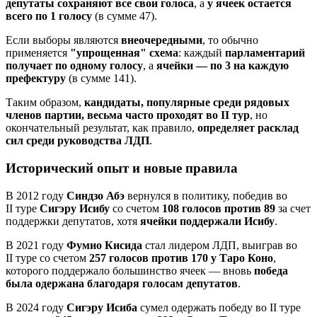
депутаты сохраняют все свои голоса
, а
у ячеек остается
всего по 1 голосу
(в сумме 47).
Если выборы являются
внеочередными
, то обычно
применяется
"упрощенная" схема
: каждый
парламентарий
получает по одному голосу
, а
ячейки — по 3 на каждую
префектуру
(в сумме 141).
Таким образом,
кандидаты, популярные среди рядовых
членов партии, весьма часто проходят во II тур
, но
окончательный результат, как правило,
определяет расклад
сил среди руководства ЛДП
.
Исторический опыт и новые правила
В 2012 году
Синдзо Абэ
вернулся в политику, победив во
II туре
Сигэру Исибу
со счетом
108 голосов против 89
за счет
поддержки депутатов, хотя
ячейки поддержали Исибу
.
В 2021 году
Фумио Кисида
стал лидером ЛДП, выиграв во
II туре со счетом
257 голосов против 170 у Таро Коно
,
которого поддержало большинство ячеек — вновь
победа
была одержана благодаря голосам депутатов
.
В 2024 году
Сигэру Исиба
сумел одержать победу во II туре