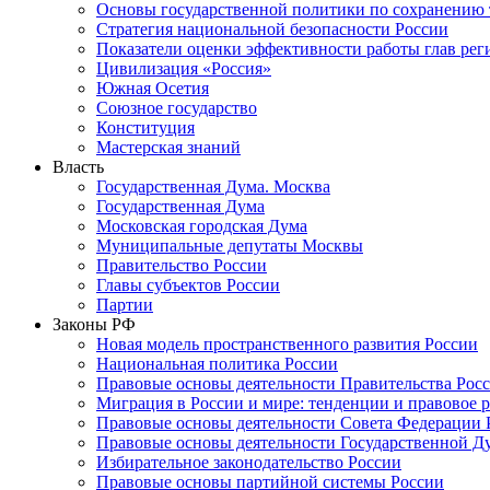
Основы государственной политики по сохранению
Стратегия национальной безопасности России
Показатели оценки эффективности работы глав рег
Цивилизация «Россия»
Южная Осетия
Союзное государство
Конституция
Мастерская знаний
Власть
Государственная Дума. Москва
Государственная Дума
Московская городская Дума
Муниципальные депутаты Москвы
Правительство России
Главы субъектов России
Партии
Законы РФ
Новая модель пространственного развития России
Национальная политика России
Правовые основы деятельности Правительства Рос
Миграция в России и мире: тенденции и правовое 
Правовые основы деятельности Совета Федерации 
Правовые основы деятельности Государственной Д
Избирательное законодательство России
Правовые основы партийной системы России