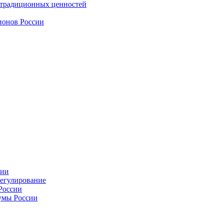
 традиционных ценностей
ионов России
сии
регулирование
России
умы России