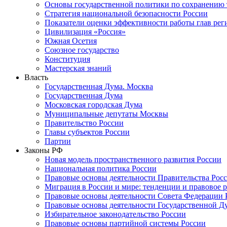
Основы государственной политики по сохранению
Стратегия национальной безопасности России
Показатели оценки эффективности работы глав рег
Цивилизация «Россия»
Южная Осетия
Союзное государство
Конституция
Мастерская знаний
Власть
Государственная Дума. Москва
Государственная Дума
Московская городская Дума
Муниципальные депутаты Москвы
Правительство России
Главы субъектов России
Партии
Законы РФ
Новая модель пространственного развития России
Национальная политика России
Правовые основы деятельности Правительства Рос
Миграция в России и мире: тенденции и правовое 
Правовые основы деятельности Совета Федерации 
Правовые основы деятельности Государственной Д
Избирательное законодательство России
Правовые основы партийной системы России