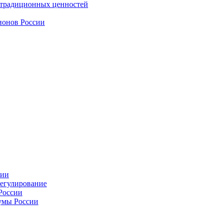
 традиционных ценностей
ионов России
сии
регулирование
России
умы России