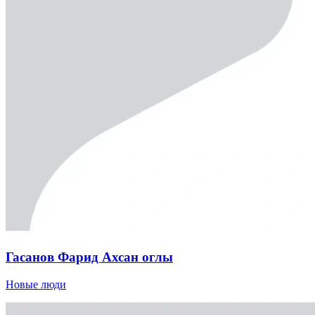
Гасанов Фарид Ахсан оглы
Новые люди