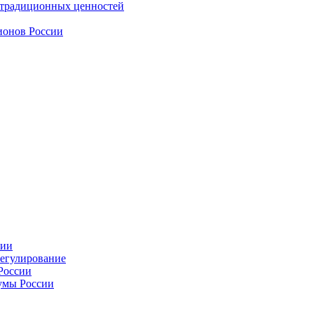
 традиционных ценностей
ионов России
сии
регулирование
России
умы России