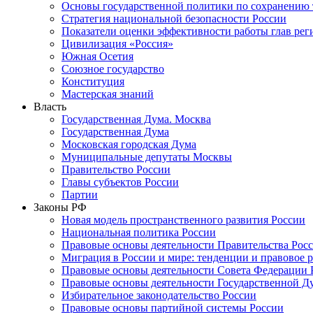
Основы государственной политики по сохранению
Стратегия национальной безопасности России
Показатели оценки эффективности работы глав рег
Цивилизация «Россия»
Южная Осетия
Союзное государство
Конституция
Мастерская знаний
Власть
Государственная Дума. Москва
Государственная Дума
Московская городская Дума
Муниципальные депутаты Москвы
Правительство России
Главы субъектов России
Партии
Законы РФ
Новая модель пространственного развития России
Национальная политика России
Правовые основы деятельности Правительства Рос
Миграция в России и мире: тенденции и правовое 
Правовые основы деятельности Совета Федерации 
Правовые основы деятельности Государственной Д
Избирательное законодательство России
Правовые основы партийной системы России