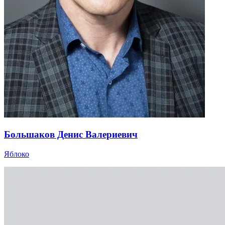
Большаков Денис Валериевич
Яблоко