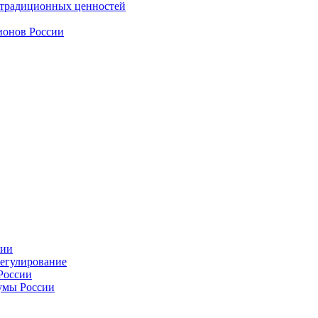
 традиционных ценностей
ионов России
сии
регулирование
России
умы России