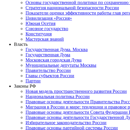
Основы государственной политики по сохранению
Стратегия национальной безопасности России
Показатели оценки эффективности работы глав рег
Цивилизация «Россия»
Южная Осетия
Союзное государство
Конституция
Мастерская знаний
Власть
Государственная Дума. Москва
Государственная Дума
Московская городская Дума
Муниципальные депутаты Москвы
Правительство России
Главы субъектов России
Партии
Законы РФ
Новая модель пространственного развития России
Национальная политика России
Правовые основы деятельности Правительства Рос
Миграция в России и мире: тенденции и правовое 
Правовые основы деятельности Совета Федерации 
Правовые основы деятельности Государственной Д
Избирательное законодательство России
Правовые основы партийной системы России