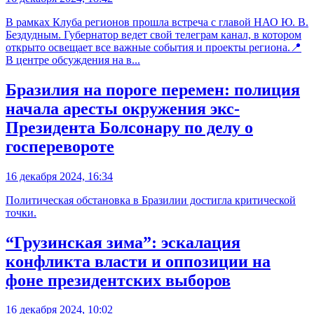
В рамках Клуба регионов прошла встреча с главой НАО Ю. В.
Бездудным. Губернатор ведет свой телеграм канал, в котором
открыто освещает все важные события и проекты региона.📍
В центре обсуждения на в...
Бразилия на пороге перемен: полиция
начала аресты окружения экс-
Президента Болсонару по делу о
госперевороте
16 декабря 2024, 16:34
Политическая обстановка в Бразилии достигла критической
точки.
“Грузинская зима”: эскалация
конфликта власти и оппозиции на
фоне президентских выборов
16 декабря 2024, 10:02