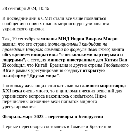
28 сентября 2024, 10:46
В последние дни в СМИ стали все чаще появляться
сообщения о новых планах мирного урегулирования
украинского кризиса.
Так, 19 сентября
замглавы МИД Индии Викрам Мисри
заявил, что его страна (
потенциальный кандидат на
проведение Второго саммита по формуле Зеленского
) занята
обсуждением инициативы “с несколькими партнерами и
лидерами”,
а сегодня
министр иностранных дел Китая Ван
И
сообщил, что Китай, Бразилия и другие страны Глобального
Юга в рамках урегулирования создадут
открытую
платформу “Друзья мира”
.
Поскольку желающих снискать лавры
главного миротворца
XXI века
очень много, то и дипломатических решений для
украинского вопроса накопилось с избытком. Ниже
перечислены основные вехи попыток мирного
урегулирования:
Февраль-март 2022 – переговоры в Белоруссии
Первые переговоры состоялись в Гомеле и Бресте при