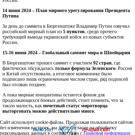
России.
14 июня 2024 – План мирного урегулирования Президента
Путина
За день до саммита в Бюргенштоке Владимир Путин озвучил
российский мирный план из
5
пунктов
, среди прочего
требующий вывода украинский войск из новых субъектов
России.
15-16 июня 2024 – Глобальный саммит мира в Швейцарии
В Бюргенштоке прошел саммит с участием
92 стран
, где
фактически обсуждалась
только формула Зеленского
. Россия
и Китай отсутствовали, а итоговое коммюнике было
подписано лишь ограниченным числом стран, ряд подписей
был отозван позднее.
А пока мирные инициативы остаются фоном для
продолжающихся боевых действий, стоит помнить, что за
такую малость, как
почетный статус миротворца
выторговать можно действительно много
.
Сайт использует cookie-файлы. Продолжая пользоваться сайтом
без изменения настроек, вы даёте согласие на обработку
персональных данных в соответствии с
Правовая информация