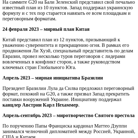
На саммите G20 на Бали Зеленский представил свой печально
известный план из 10 пунктов. Запад поддержал украинскую
формулу и с тех пор старается навязать ее всем площадкам и
переговорным форматам.
24 февраля 2023 – мирный план Китая
Китай представил план из 12 пунктов, призывающий к
уважению суверенитета и прекращению огня. В рамках его
продвижения Ли Хуэй, специальный представитель по делам
Евразии, провел несколько туров переговоров с лидерами
вовлеченных в конфликт сторон, а также руководством
ключевых стран Глобального Юга.
Апрель 2023 – мирная инициатива Бразилии
Президент Бразилии Лула да Силва предложил переговорный
формат, похожий на G20, а также призвал Запад прекратить
поставки вооружений Украине. Инициативу поддержал
канцлер Австрии Карл Нехаммер
.
Апрель-сентябрь 2023 – миротворчество Святого престола
По поручению Папы Франциска кардинал Маттео Дзуппи
занимался челночной дипломатией между Россией, Украиной,
США и Китаем.