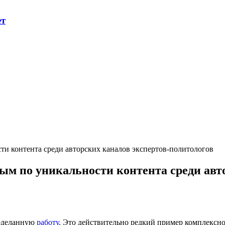
ет
и контента среди авторских каналов экспертов-политологов
м по уникальности контента среди авт
роделанную
работу
. Это действительно редкий пример комплексн