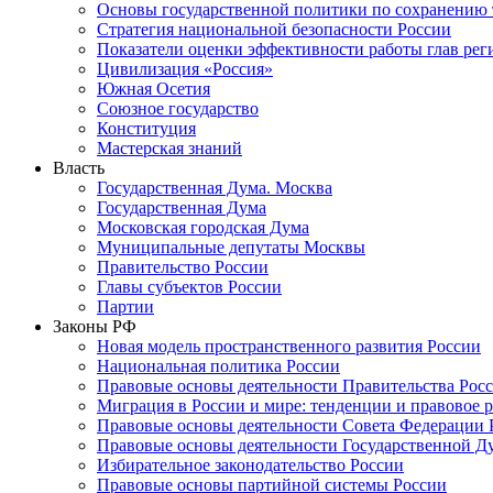
Основы государственной политики по сохранению
Стратегия национальной безопасности России
Показатели оценки эффективности работы глав рег
Цивилизация «Россия»
Южная Осетия
Союзное государство
Конституция
Мастерская знаний
Власть
Государственная Дума. Москва
Государственная Дума
Московская городская Дума
Муниципальные депутаты Москвы
Правительство России
Главы субъектов России
Партии
Законы РФ
Новая модель пространственного развития России
Национальная политика России
Правовые основы деятельности Правительства Рос
Миграция в России и мире: тенденции и правовое 
Правовые основы деятельности Совета Федерации 
Правовые основы деятельности Государственной Д
Избирательное законодательство России
Правовые основы партийной системы России