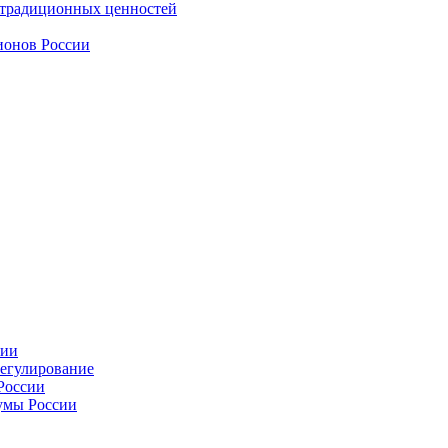
 традиционных ценностей
ионов России
сии
регулирование
России
умы России