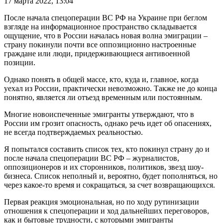
17 марта 2022, 13:04
После начала спецоперации ВС РФ на Украине при беглом
взгляде на информационное пространство складывается
ощущение, что в России началась новая волна эмиграции –
страну покинули почти все оппозиционно настроенные
граждане или люди, придерживающиеся антивоенной
позиции.
Однако понять в общей массе, кто, куда и, главное, когда
уехал из России, практически невозможно. Также не до конца
понятно, является ли отъезд временным или постоянным.
Многие новоиспеченные эмигранты утверждают, что в
России им грозит опасность, однако речь идет об опасениях,
не всегда подтверждаемых реальностью.
Я попытался составить список тех, кто покинул страну до и
после начала спецоперации ВС РФ – журналистов,
оппозиционеров и их сторонников, политиков, звезд шоу-
бизнеса. Список неполный и, вероятно, будет пополняться, но
через какое-то время и сокращаться, за счет возвращающихся.
Первая реакция эмоциональная, но по ходу рутинизации
отношения к спецоперации и ход дальнейших переговоров,
как и бытовые трудности, с которыми эмигранты