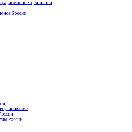
 традиционных ценностей
ионов России
сии
регулирование
России
умы России