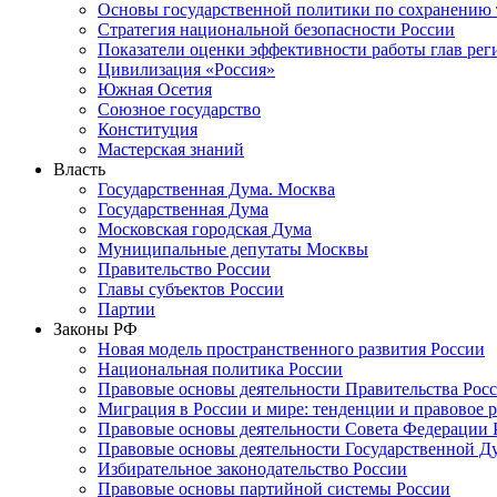
Основы государственной политики по сохранению
Стратегия национальной безопасности России
Показатели оценки эффективности работы глав рег
Цивилизация «Россия»
Южная Осетия
Союзное государство
Конституция
Мастерская знаний
Власть
Государственная Дума. Москва
Государственная Дума
Московская городская Дума
Муниципальные депутаты Москвы
Правительство России
Главы субъектов России
Партии
Законы РФ
Новая модель пространственного развития России
Национальная политика России
Правовые основы деятельности Правительства Рос
Миграция в России и мире: тенденции и правовое 
Правовые основы деятельности Совета Федерации 
Правовые основы деятельности Государственной Д
Избирательное законодательство России
Правовые основы партийной системы России