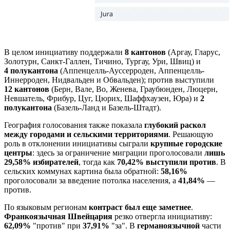
В целом инициативу поддержали
8 кантонов
(Аргау, Гларус,
Золотурн, Санкт-Галлен, Тичино, Тургау, Ури, Швиц) и
4
полукантона
(Аппенцелль-Ауссерроден, Аппенцелль-
Иннерроден, Нидвальден и Обвальден); против выступили
12 кантонов
(Берн, Вале, Во, Женева, Граубюнден, Люцерн,
Невшатель, Фрибур, Цуг, Цюрих, Шаффхаузен, Юра) и
2
полукантона
(Базель-Ланд и Базель-Штадт).
География голосования также показала
глубокий раскол
между городами и сельскими территориями
. Решающую
роль в отклонении инициативы сыграли
крупные городские
центры
: здесь за ограничение миграции проголосовали
лишь
29,58%
избирателей
, тогда как
70,42% выступили против
. В
сельских коммунах картина была обратной:
58,16%
проголосовали за введение потолка населения, а
41,84%
—
против.
По языковым регионам
контраст был еще заметнее
.
Франкоязычная Швейцария
резко отвергла инициативу:
62,09%
"против" при
37,91%
"за". В
германоязычной
части