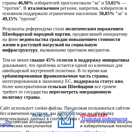
страны
46,98%
избирателей проголосовали "за" и
53,02%
—
"против". В
италоязычном
регионе, напротив, избиратели в
основном поддержали ограничение населения:
50,85%
"за" и
49,15%
"против".
Результаты референдума стали
политическим поражением
Швейцарской народной партии
, продвигавшей инициативу
на фоне
недовольства граждан повышением стоимости
жизни и растущей нагрузкой на социальную
инфраструктуру
, вызванными притоком мигрантов.
Тем не менее
свыше 45% голосов в поддержку инициативы
доказывают, что проблема остается одной из ключевых для
швейцарской внутренней политики. В то время как
урбанизированная франкоязычная часть страны
,
интегрированная в экономику ЕС,
поддержала статус-кво
,
более консервативная
сельская
Швейцария
все громче
требует от государства
пересмотреть миграционную
политику страны
.
Сайт использует cookie-файлы. Продолжая пользоваться сайтом
без изменения настроек, вы даёте согласие на обработку
персональных данных в соответствии с
Правовая информация
сайта.