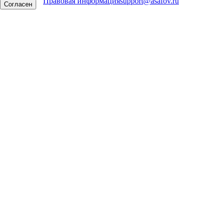
Правовая информация
support@asafov.ru
Согласен