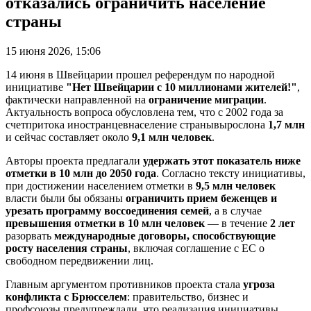
отказались ограничить население
страны
15 июня 2026, 15:06
14 июня в Швейцарии прошел референдум по народной
инициативе
"Нет Швейцарии с 10 миллионами жителей!"
,
фактически направленной на
ограничение миграции
.
Актуальность вопроса обусловлена тем, что с 2002 года за
счетпритока иностранцевнаселение странывырослона
1,7
млн
и сейчас составляет около
9,1
млн человек
.
Авторы проекта предлагали
удержать этот показатель ниже
отметки в 10
млн до 2050
года
. Согласно тексту инициативы,
при достижении населением отметки в
9,5
млн человек
власти были бы обязаны
ограничить прием беженцев и
урезать программу воссоединения семей
, а в случае
превышения отметки в 10 млн человек
— в течение
2
лет
разорвать
международные договоры, способствующие
росту населения страны
, включая соглашение с ЕС о
свободном передвижении лиц.
Главным аргументом противников проекта стала
угроза
конфликта с Брюсселем
: правительство, бизнес и
профсоюзы предупреждали, что реализация инициативы