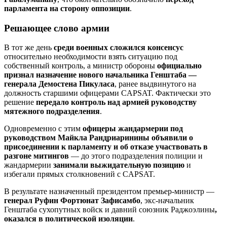
парламента на сторону оппозиции
.
Решающее слово армии
В тот же день
среди военных сложился консенсус
относительно необходимости взять ситуацию под
собственный контроль, а министр обороны
официально
признал назначение нового начальника Генштаба —
генерала Демостена Пикуласа
, ранее выдвинутого на
должность старшими офицерами CAPSAT. Фактически это
решение
передало контроль над армией руководству
мятежного подразделения
.
Одновременно с этим
офицеры жандармерии под
руководством Майкла Рандриаринины объявили о
присоединении к парламенту и
об отказе участвовать в
разгоне митингов
— до этого подразделения полиции и
жандармерии
занимали выжидательную позицию
и
избегали прямых столкновений с CAPSAT.
В результате назначенный президентом премьер-министр —
генерал Руфин Фортюнат Зафисамбо
, экс-начальник
Генштаба сухопутных войск и давний союзник Раджоэлины
,
оказался в политической изоляции
.