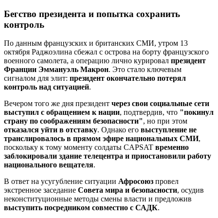
Бегство президента и попытка сохранить
контроль
По данным французских и британских СМИ, утром 13
октября Раджоэлина сбежал с острова на борту французского
военного самолета, а операцию лично курировал
президент
Франции Эммануэль Макрон
. Это стало ключевым
сигналом для элит:
президент окончательно потерял
контроль над ситуацией
.
Вечером того же дня президент
через свои социальные сети
выступил с обращением к нации
, подтвердив, что
"покинул
страну по соображениям безопасности"
, но при этом
отказался уйти в отставку
. Однако его
выступление не
транслировалось в прямом эфире национальных СМИ
,
поскольку к тому моменту солдаты CAPSAT
временно
заблокировали здание телецентра и приостановили работу
национального вещателя
.
В ответ на усугубление ситуации
Афросоюз
провел
экстренное заседание
Совета мира и безопасности
, осудив
неконституционные методы смены власти и предложив
выступить посредником совместно с САДК
.