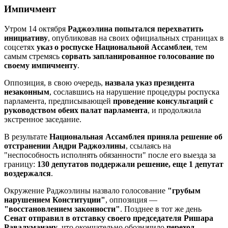
Импичмент
Утром 14 октября
Раджоэлина попытался перехватить
инициативу
, опубликовав на своих официальных страницах в
соцсетях
указ о роспуске Национальной Ассамблеи
, тем
самым стремясь
сорвать запланированное голосование по
своему импичменту
.
Оппозиция, в свою очередь,
назвала указ президента
незаконным
, сославшись на нарушение процедуры роспуска
парламента, предписывающей
проведение консультаций с
руководством обеих палат парламента
, и продолжила
экстренное заседание.
В результате
Национальная Ассамблея приняла решение об
отстранении Андри Раджоэлины
, ссылаясь на
"неспособность исполнять обязанности" после его выезда за
границу:
130 депутатов поддержали решение, еще 1 депутат
воздержался
.
Окружение Раджоэлины назвало голосование
"грубым
нарушением Конституции"
, оппозиция —
"восстановлением законности"
. Позднее в тот же день
Сенат отправил в отставку своего председателя Ришара
Равалуманану
, что окончательно обозначило
переход