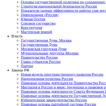
Основы государственной политики по сохранению
Стратегия национальной безопасности России
Показатели оценки эффективности работы глав рег
Цивилизация «Россия»
Южная Осетия
Союзное государство
Конституция
Мастерская знаний
Власть
Государственная Дума. Москва
Государственная Дума
Московская городская Дума
Муниципальные депутаты Москвы
Правительство России
Главы субъектов России
Партии
Законы РФ
Новая модель пространственного развития России
Национальная политика России
Правовые основы деятельности Правительства Рос
Миграция в России и мире: тенденции и правовое 
Правовые основы деятельности Совета Федерации 
Правовые основы деятельности Государственной Д
Избирательное законодательство России
Правовые основы партийной системы России