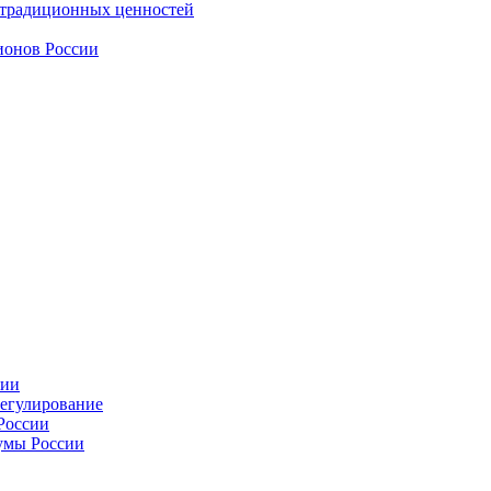
 традиционных ценностей
ионов России
сии
регулирование
России
умы России