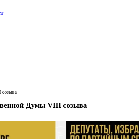
ет
I созыва
твенной Думы VIII созыва