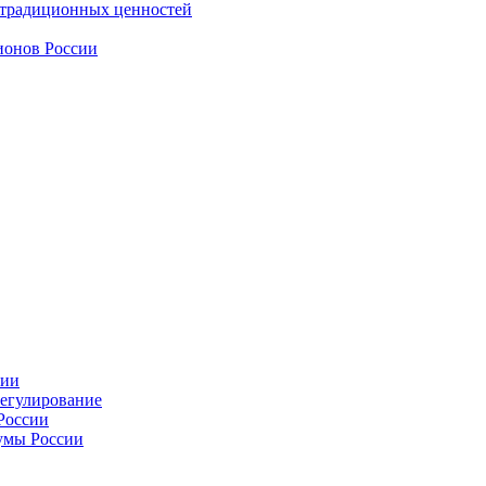
 традиционных ценностей
ионов России
сии
регулирование
России
умы России