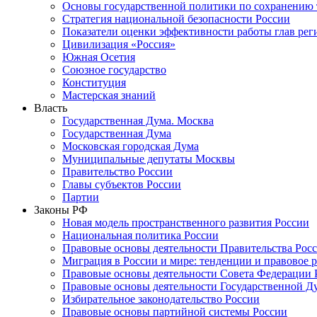
Основы государственной политики по сохранению
Стратегия национальной безопасности России
Показатели оценки эффективности работы глав рег
Цивилизация «Россия»
Южная Осетия
Союзное государство
Конституция
Мастерская знаний
Власть
Государственная Дума. Москва
Государственная Дума
Московская городская Дума
Муниципальные депутаты Москвы
Правительство России
Главы субъектов России
Партии
Законы РФ
Новая модель пространственного развития России
Национальная политика России
Правовые основы деятельности Правительства Рос
Миграция в России и мире: тенденции и правовое 
Правовые основы деятельности Совета Федерации 
Правовые основы деятельности Государственной Д
Избирательное законодательство России
Правовые основы партийной системы России