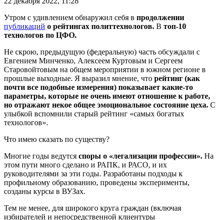
22 декабря 2022, 11:28
Утром с удивлением обнаружил себя в
продолжении
публикаций
о рейтингах политтехнологов.
В
топ-10
технологов по ЦФО.
Не скрою, предыдущую (федеральную) часть обсуждали с
Евгением Минченко, Алексеем Куртовым и Сергеем
Старовойтовым на общем мероприятии в южном регионе в
прошлые выходные. Я выразил мнение, что
рейтинг (как
почти все подобные измерения) показывает какие-то
параметры, которые не очень имеют отношение к работе,
но отражают некое общее эмоциональное состояние цеха.
С
улыбкой вспомнили старый рейтинг «самых богатых
технологов».
Что имею сказать по существу?
Многие годы ведутся
споры о «легализации профессии».
На
этом пути много сделано и РАПК, и РАСО, и их
руководителями за эти годы. Разработаны подходы к
профильному образованию, проведены эксперименты,
созданы курсы в ВУЗах.
Тем не менее, для широкого круга граждан (включая
избирателей и непосредственной клиентуры