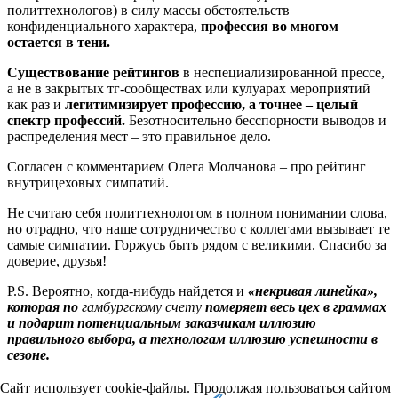
политтехнологов) в силу массы обстоятельств
конфиденциального характера,
профессия во многом
остается в тени.
Существование рейтингов
в неспециализированной прессе,
а не в закрытых тг-сообществах или кулуарах мероприятий
как раз и
легитимизирует профессию, а точнее – целый
спектр профессий.
Безотносительно бесспорности выводов и
распределения мест – это правильное дело.
Согласен с комментарием Олега Молчанова – про рейтинг
внутрицеховых симпатий.
Не считаю себя политтехнологом в полном понимании слова,
но отрадно, что наше сотрудничество с коллегами вызывает те
самые симпатии. Горжусь быть рядом с великими. Спасибо за
доверие, друзья!
P.S. Вероятно, когда-нибудь найдется и
«некривая линейка»,
которая по
гамбургскому счету
померяет весь цех в граммах
и подарит потенциальным заказчикам иллюзию
правильного выбора, а технологам иллюзию успешности в
сезоне.
Сайт использует cookie-файлы. Продолжая пользоваться сайтом