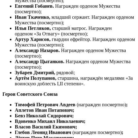
Мужества (посмертно);
Евгений Гобанев.
Награжден орденом Мужества
(посмертно);
Иван Ткаченко,
младший сержант. Награжден орденом
Мужества (посмертно);
Илья Петляков,
старший матрос. Награжден
орденом «За Отвагу» (посмертно);
Артур Харисов,
гвардии ефрейтор. Награжден орденом
Мужества (посмертно);
Александр Назаров.
Награжден орденом Мужества
(посмертно);
Александр Цыганков.
Награжден орденом Мужества
(посмертно);
Зубарев Дмитрий,
рядовой;
Артём Полупанов,
старшина, награждён медалями «За
воинскую доблесть I,II степени».
Герои Советского Союза
Тимофей Петрович Авдеев
(награжден посмертно)
;
Аплетов Иван Потапович;
Бевз Николай Сидорович;
Вдовенко Михаил Николаевич;
Власов Василий Екимович;
Глебов Леонид Иванович
(награжден посмертно)
;
Дёгтев Петр Максимович;