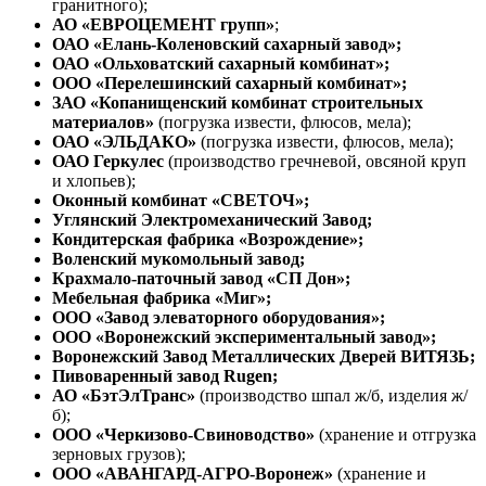
гранитного);
АО «ЕВРОЦЕМЕНТ групп»
;
ОАО «Елань-Коленовский сахарный завод»;
ОАО «Ольховатский сахарный комбинат»;
ООО «Перелешинский сахарный комбинат»;
ЗАО «Копанищенский комбинат строительных
материалов»
(погрузка извести, флюсов, мела);
ОАО «ЭЛЬДАКО»
(погрузка извести, флюсов, мела);
ОАО Геркулес
(производство гречневой, овсяной круп
и хлопьев);
Оконный комбинат «СВЕТОЧ»;
Углянский Электромеханический Завод;
Кондитерская фабрика «Возрождение»;
Воленский мукомольный завод;
Крахмало-паточный завод «СП Дон»;
Мебельная фабрика «Миг»;
ООО «Завод элеваторного оборудования»;
ООО «Воронежский экспериментальный завод»;
Воронежский Завод Металлических Дверей ВИТЯЗЬ;
Пивоваренный завод Rugen;
АО «БэтЭлТранс»
(производство шпал ж/б, изделия ж/
б);
ООО «Черкизово-Свиноводство»
(хранение и отгрузка
зерновых грузов);
ООО «АВАНГАРД-АГРО-Воронеж»
(хранение и