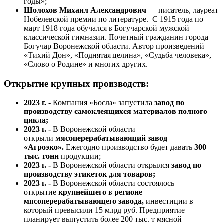
годы»;
Шолохов Михаил Александрович
— писатель, лауреат
Нобелевской премии по литературе. С 1915 года по
март 1918 года обучался в Богучарской мужской
классической гимназии. Почетный гражданин города
Богучар Воронежской области. Автор произведений
«Тихий Дон», «Поднятая целина», «Судьба человека»,
«Слово о Родине» и многих других.
Открытие крупных производств:
2023 г. -
Компания «Босла» запустила
завод по
производству самоклеящихся материалов полного
цикла;
2023 г. -
В Воронежской области
открыли
мясоперерабатывающий завод
«Агроэко».
Ежегодно производство будет давать
300
тыс. тонн
продукции;
2023 г. -
В Воронежской области открылся
завод по
производству этикеток для товаров;
2023 г. -
В Воронежской области состоялось
открытие
крупнейшего в регионе
мясоперерабатывающего завода,
инвестиции в
который превысили 15 млрд руб. Предприятие
планирует выпустить более 200 тыс. т мясной