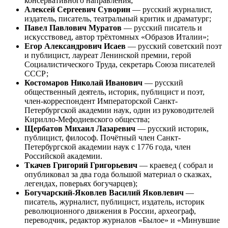
консервативного направления;
Алексей Сергеевич Суворин
— русский журналист,
издатель, писатель, театральный критик и драматург;
Павел Павлович Муратов
— русский писатель и
искусствовед, автор трёхтомных «Образов Италии»;
Егор Александрович Исаев
— русский советский поэт
и публицист, лауреат Ленинской премии, герой
Социалистического Труда, секретарь Союза писателей
СССР;
Костомаров Николай Иванович
— русский
общественный деятель, историк, публицист и поэт,
член-корреспондент Императорской Санкт-
Петербургской академии наук, один из руководителей
Кирилло-Мефодиевского общества;
Щербатов Михаил Лазаревич
— русский историк,
публицист, философ. Почётный член Санкт-
Петербургской академии наук с 1776 года, член
Российской академии.
Ткачев Григорий Григорьевич
— краевед ( собрал и
опубликовал за два года большой материал о сказках,
легендах, поверьях богучарцев);
Богучарский-Яковлев Василий Яковлевич
—
писатель, журналист, публицист, издатель, историк
революционного движения в России, археограф,
переводчик, редактор журналов «Былое» и «Минувшие