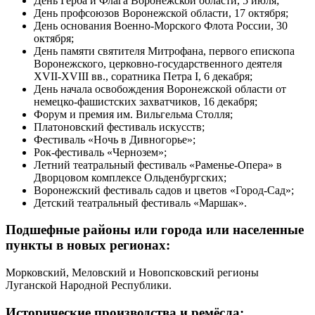
День Герба и Флага Воронежской области, 5 июля;
День профсоюзов Воронежской области, 17 октября;
День основания Военно-Морского Флота России, 30
октября;
День памяти святителя Митрофана, первого епископа
Воронежского, церковно-государственного деятеля
XVII-XVIII вв., соратника Петра I, 6 декабря;
День начала освобождения Воронежской области от
немецко-фашистских захватчиков, 16 декабря;
Форум и премия им. Вильгельма Столля;
Платоновский фестиваль искусств;
Фестиваль «Ночь в Дивногорье»;
Рок-фестиваль «Чернозем»;
Летний театральный фестиваль «Раменье-Опера» в
Дворцовом комплексе Ольденбургских;
Воронежский фестиваль садов и цветов «Город-Сад»;
Детский театральный фестиваль «Маршак».
Подшефные районы или города или населенные
пункты в новых регионах:
Морковский, Меловский и Новопсковский регионы
Луганской Народной Республики.
Исторические производства и ремёсла: