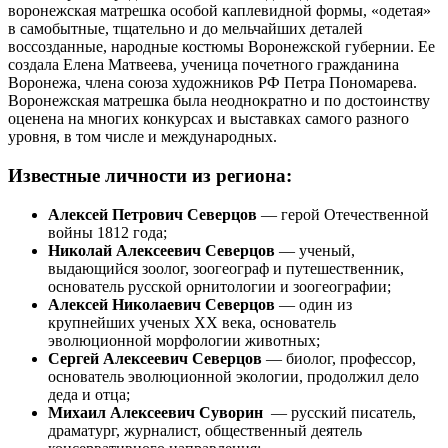
воронежская матрешка особой каплевидной формы, «одетая»
в самобытные, тщательно и до мельчайших деталей
воссозданные, народные костюмы Воронежской губернии. Ее
создала Елена Матвеева, ученица почетного гражданина
Воронежа, члена союза художников РФ Петра Пономарева.
Воронежская матрешка была неоднократно и по достоинству
оценена на многих конкурсах и выставках самого разного
уровня, в том числе и международных.
Известные личности из региона:
Алексей Петрович Северцов
— герой Отечественной
войны 1812 года;
Николай Алексеевич Северцов
— ученый,
выдающийся зоолог, зоогеограф и путешественник,
основатель русской орнитологии и зоогеографии;
Алексей Николаевич Северцов
— один из
крупнейших ученых ХХ века, основатель
эволюционной морфологии животных;
Сергей Алексеевич Северцов
— биолог, профессор,
основатель эволюционной экологии, продолжил дело
деда и отца;
Михаил Алексеевич Суворин
— русский писатель,
драматург, журналист, общественный деятель