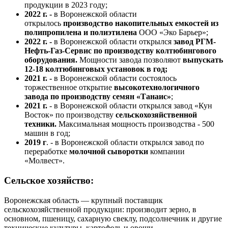
продукции в 2023 году;
2022 г. -
в Воронежской области
открылось
производство накопительных емкостей из
полипропилена и полиэтилена
ООО «Эко Барьер»;
2022 г. -
в Воронежской области открылся
завод РГМ-
Нефть-Газ-Сервис по производству колтюбингового
оборудования.
Мощности завода позволяют
выпускать
12-18 колтюбинговых установок в год;
2021 г. -
в Воронежской области состоялось
торжественное открытие
высокотехнологичного
завода по производству семян «Танаис»
;
2021 г.
- в Воронежской области открылся завод «Кун
Восток» по производству
сельскохозяйственной
техники.
Максимальная мощность производства - 500
машин в год;
2019 г
. - в Воронежской области открылся завод по
переработке
молочной сыворотки
компании
«Молвест».
Сельское хозяйство:
Воронежская область — крупный поставщик
сельскохозяйственной продукции: производит зерно, в
основном, пшеницу, сахарную свеклу, подсолнечник и другие
технические культуры, картофель и овощи.