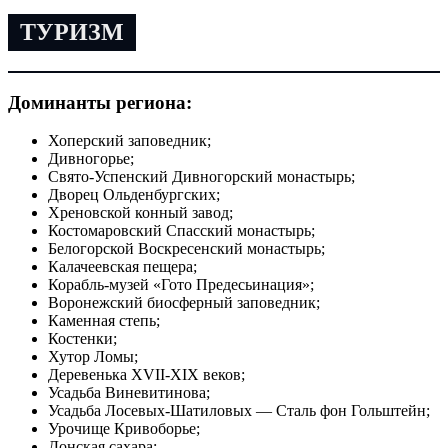
ТУРИЗМ
Доминанты региона:
Хоперский заповедник;
Дивногорье;
Свято-Успенский Дивногорский монастырь;
Дворец Ольденбургских;
Хреновской конный завод;
Костомаровский Спасский монастырь;
Белогорской Воскресенский монастырь;
Калачеевская пещера;
Корабль-музей «Гото Предесьинация»;
Воронежский биосферный заповедник;
Каменная степь;
Костенки;
Хутор Ломы;
Деревенька XVII-XIX веков;
Усадьба Виневитинова;
Усадьба Лосевых-Шатиловых — Сталь фон Гольштейн;
Урочище Кривоборье;
Донская сахара;