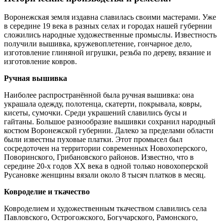
Воронежская земля издавна славилась своими мастерами. Уже
в середине 19 века в разных селах и городах нашей губернии
сложились народные художественные промыслы. Известность
получили вышивка, кружевоплетение, гончарное дело,
изготовление глиняной игрушки, резьба по дереву, вязание и
изготовление ковров.
Ручная вышивка
Наиболее распространённой была ручная вышивка: она
украшала одежду, полотенца, скатерти, покрывала, ковры,
кисеты, сумочки. Среди украшений славились бусы и
гайтаны. Большое разнообразие вышивки сохранил народный
костюм Воронежской губернии. Далеко за пределами области
были известны пуховые платки. Этот промысел был
сосредоточен на территории современных Новохоперского,
Поворинского, Грибановского районов. Известно, что в
середине 20-х годов XX века в одной только новохоперской
Русановке женщины вязали около 8 тысяч платков в месяц.
Ковроделие и ткачество
Ковроделием и художественным ткачеством славились села
Павловского, Острогожского, Богучарского, Рамонского,