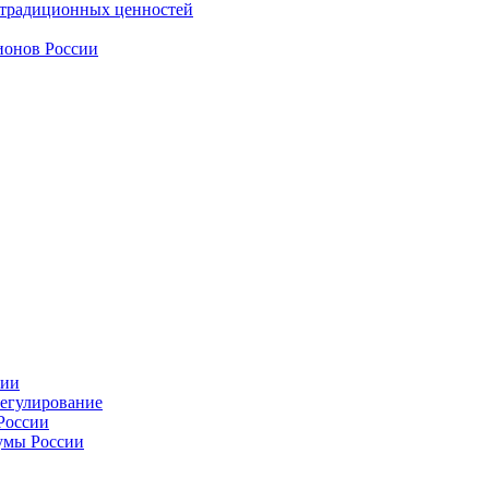
 традиционных ценностей
ионов России
сии
регулирование
России
умы России