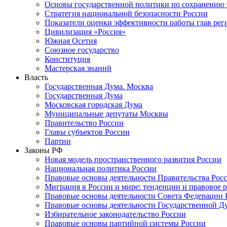
Основы государственной политики по сохранению
Стратегия национальной безопасности России
Показатели оценки эффективности работы глав рег
Цивилизация «Россия»
Южная Осетия
Союзное государство
Конституция
Мастерская знаний
Власть
Государственная Дума. Москва
Государственная Дума
Московская городская Дума
Муниципальные депутаты Москвы
Правительство России
Главы субъектов России
Партии
Законы РФ
Новая модель пространственного развития России
Национальная политика России
Правовые основы деятельности Правительства Рос
Миграция в России и мире: тенденции и правовое 
Правовые основы деятельности Совета Федерации 
Правовые основы деятельности Государственной Д
Избирательное законодательство России
Правовые основы партийной системы России