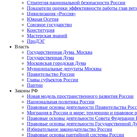
Стратегия национальной безопасности России
Показатели оценки эффективности работы глав рег
Цивилизация «Россия»
Южная Осетия
Союзное государство
Конституция
Мастерская знаний
ПроДЭГ
Власть
Государственная Дума. Москва
Государственная Дума
Московская городская Дума
Муниципальные депутаты Москвы
Правительство России
Главы субъектов России
Партии
Законы РФ
Новая модель пространственного развития России
Национальная политика России
Правовые основы деятельности Правительства Рос
Миграция в России и мире: тенденции и правовое 
Правовые основы деятельности Совета Федерации 
Правовые основы деятельности Государственной Д
Избирательное законодательство России
Правовые основы партийной системы России