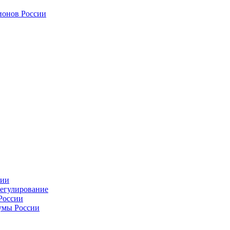
ионов России
сии
регулирование
России
умы России