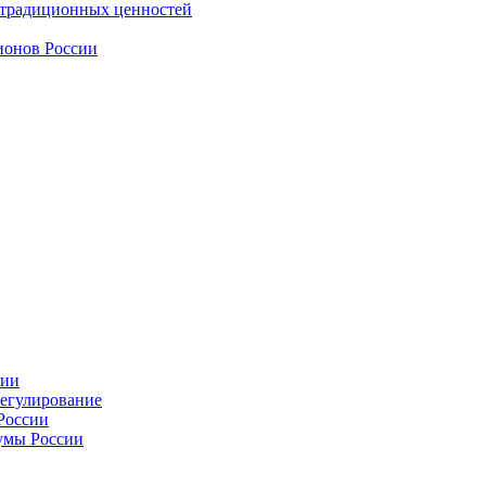
 традиционных ценностей
ионов России
сии
регулирование
России
умы России