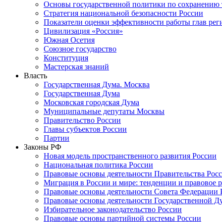
Основы государственной политики по сохранению
Стратегия национальной безопасности России
Показатели оценки эффективности работы глав рег
Цивилизация «Россия»
Южная Осетия
Союзное государство
Конституция
Мастерская знаний
Власть
Государственная Дума. Москва
Государственная Дума
Московская городская Дума
Муниципальные депутаты Москвы
Правительство России
Главы субъектов России
Партии
Законы РФ
Новая модель пространственного развития России
Национальная политика России
Правовые основы деятельности Правительства Рос
Миграция в России и мире: тенденции и правовое 
Правовые основы деятельности Совета Федерации 
Правовые основы деятельности Государственной Д
Избирательное законодательство России
Правовые основы партийной системы России