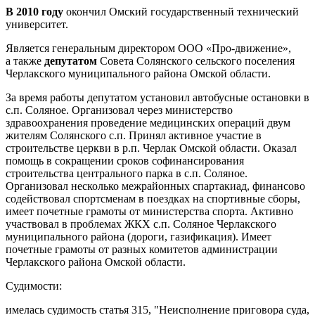
В 2010 году
окончил Омский государственный технический
университет.
Является генеральным директором ООО «Про-движение»,
а также
депутатом
Совета Солянского сельского поселения
Черлакского муниципального района Омской области.
За время работы депутатом установил автобусные остановки в
с.п. Соляное. Организовал через министерство
здравоохранения проведение медицинских операций двум
жителям Солянского с.п. Принял активное участие в
строительстве церкви в р.п. Черлак Омской области. Оказал
помощь в сокращении сроков софинансирования
строительства центрального парка в с.п. Соляное.
Организовал несколько межрайонных спартакиад, финансово
содействовал спортсменам в поездках на спортивные сборы,
имеет почетные грамоты от министерства спорта. Активно
участвовал в проблемах ЖКХ с.п. Соляное Черлакского
муниципального района (дороги, газификация). Имеет
почетные грамоты от разных комитетов администрации
Черлакского района Омской области.
Судимости:
имелась судимость статья 315, "Неисполнение приговора суда,