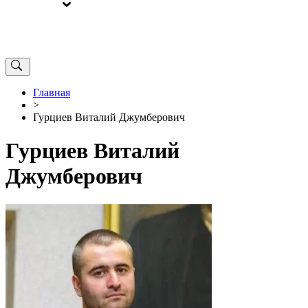
ВЫБОРЫ
ОТ РЕДАКЦИИ
Главная
>
Гурциев Виталий Джумберович
Гурциев Виталий
Джумберович