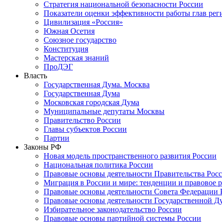
Стратегия национальной безопасности России
Показатели оценки эффективности работы глав рег
Цивилизация «Россия»
Южная Осетия
Союзное государство
Конституция
Мастерская знаний
ПроДЭГ
Власть
Государственная Дума. Москва
Государственная Дума
Московская городская Дума
Муниципальные депутаты Москвы
Правительство России
Главы субъектов России
Партии
Законы РФ
Новая модель пространственного развития России
Национальная политика России
Правовые основы деятельности Правительства Рос
Миграция в России и мире: тенденции и правовое 
Правовые основы деятельности Совета Федерации 
Правовые основы деятельности Государственной Д
Избирательное законодательство России
Правовые основы партийной системы России