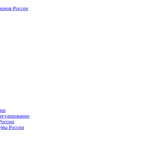
ионов России
сии
регулирование
России
умы России