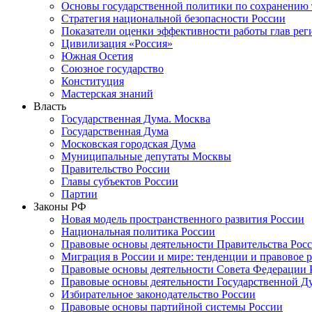
Основы государственной политики по сохранению
Стратегия национальной безопасности России
Показатели оценки эффективности работы глав рег
Цивилизация «Россия»
Южная Осетия
Союзное государство
Конституция
Мастерская знаний
Власть
Государственная Дума. Москва
Государственная Дума
Московская городская Дума
Муниципальные депутаты Москвы
Правительство России
Главы субъектов России
Партии
Законы РФ
Новая модель пространственного развития России
Национальная политика России
Правовые основы деятельности Правительства Рос
Миграция в России и мире: тенденции и правовое 
Правовые основы деятельности Совета Федерации 
Правовые основы деятельности Государственной Д
Избирательное законодательство России
Правовые основы партийной системы России