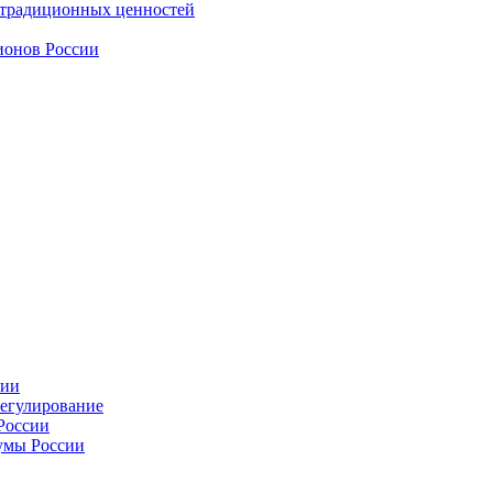
 традиционных ценностей
ионов России
сии
регулирование
России
умы России