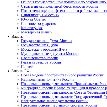
Основы государственной политики по сохранению
Стратегия национальной безопасности России
Показатели оценки эффективности работы глав рег
Цивилизация «Россия»
Южная Осетия
Союзное государство
Конституция
Мастерская знаний
Власть
Государственная Дума. Москва
Государственная Дума
Московская городская Дума
Муниципальные депутаты Москвы
Правительство России
Главы субъектов России
Партии
Законы РФ
Новая модель пространственного развития России
Национальная политика России
Правовые основы деятельности Правительства Рос
Миграция в России и мире: тенденции и правовое 
Правовые основы деятельности Совета Федерации 
Правовые основы деятельности Государственной Д
Избирательное законодательство России
Правовые основы партийной системы России