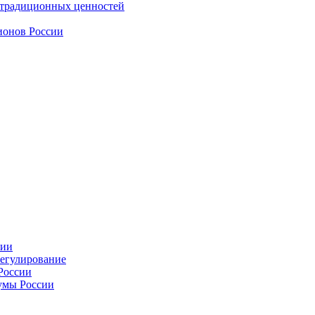
 традиционных ценностей
ионов России
сии
регулирование
России
умы России