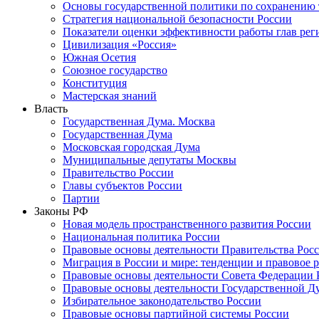
Основы государственной политики по сохранению
Стратегия национальной безопасности России
Показатели оценки эффективности работы глав рег
Цивилизация «Россия»
Южная Осетия
Союзное государство
Конституция
Мастерская знаний
Власть
Государственная Дума. Москва
Государственная Дума
Московская городская Дума
Муниципальные депутаты Москвы
Правительство России
Главы субъектов России
Партии
Законы РФ
Новая модель пространственного развития России
Национальная политика России
Правовые основы деятельности Правительства Рос
Миграция в России и мире: тенденции и правовое 
Правовые основы деятельности Совета Федерации 
Правовые основы деятельности Государственной Д
Избирательное законодательство России
Правовые основы партийной системы России