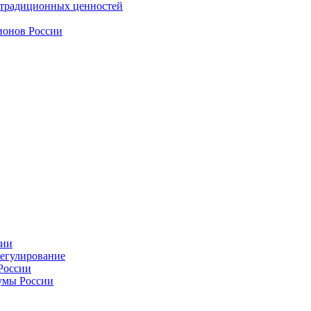
 традиционных ценностей
ионов России
сии
регулирование
России
умы России