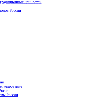
 традиционных ценностей
ионов России
сии
регулирование
России
умы России