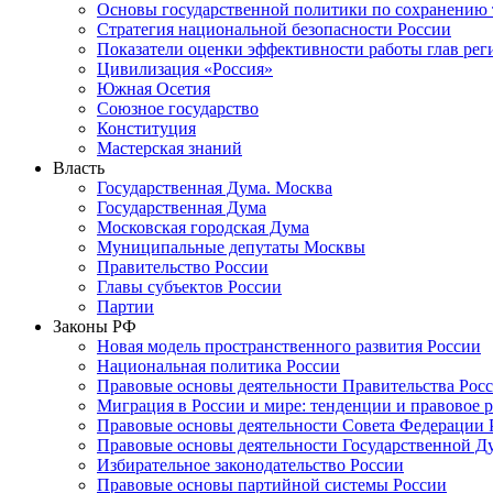
Основы государственной политики по сохранению
Стратегия национальной безопасности России
Показатели оценки эффективности работы глав рег
Цивилизация «Россия»
Южная Осетия
Союзное государство
Конституция
Мастерская знаний
Власть
Государственная Дума. Москва
Государственная Дума
Московская городская Дума
Муниципальные депутаты Москвы
Правительство России
Главы субъектов России
Партии
Законы РФ
Новая модель пространственного развития России
Национальная политика России
Правовые основы деятельности Правительства Рос
Миграция в России и мире: тенденции и правовое 
Правовые основы деятельности Совета Федерации 
Правовые основы деятельности Государственной Д
Избирательное законодательство России
Правовые основы партийной системы России