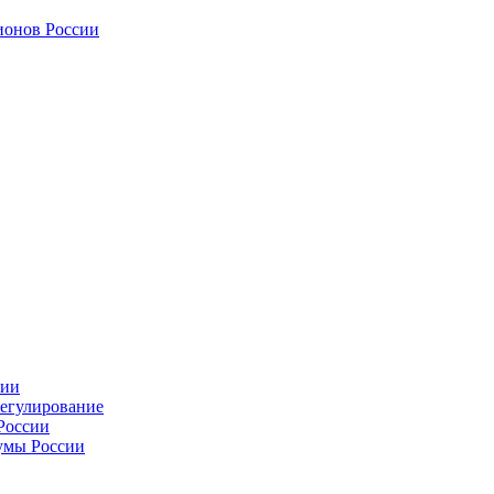
ионов России
сии
регулирование
России
умы России