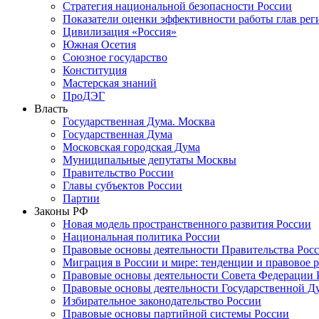
Стратегия национальной безопасности России
Показатели оценки эффективности работы глав рег
Цивилизация «Россия»
Южная Осетия
Союзное государство
Конституция
Мастерская знаний
ПроДЭГ
Власть
Государственная Дума. Москва
Государственная Дума
Московская городская Дума
Муниципальные депутаты Москвы
Правительство России
Главы субъектов России
Партии
Законы РФ
Новая модель пространственного развития России
Национальная политика России
Правовые основы деятельности Правительства Рос
Миграция в России и мире: тенденции и правовое 
Правовые основы деятельности Совета Федерации 
Правовые основы деятельности Государственной Д
Избирательное законодательство России
Правовые основы партийной системы России