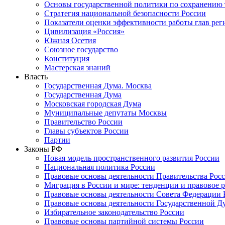
Основы государственной политики по сохранению
Стратегия национальной безопасности России
Показатели оценки эффективности работы глав рег
Цивилизация «Россия»
Южная Осетия
Союзное государство
Конституция
Мастерская знаний
Власть
Государственная Дума. Москва
Государственная Дума
Московская городская Дума
Муниципальные депутаты Москвы
Правительство России
Главы субъектов России
Партии
Законы РФ
Новая модель пространственного развития России
Национальная политика России
Правовые основы деятельности Правительства Рос
Миграция в России и мире: тенденции и правовое 
Правовые основы деятельности Совета Федерации 
Правовые основы деятельности Государственной Д
Избирательное законодательство России
Правовые основы партийной системы России