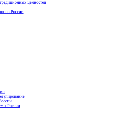
 традиционных ценностей
ионов России
сии
регулирование
России
умы России