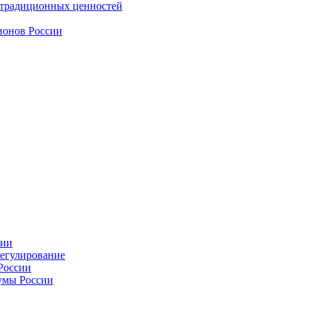
 традиционных ценностей
ионов России
сии
регулирование
России
умы России