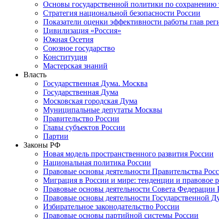
Основы государственной политики по сохранению
Стратегия национальной безопасности России
Показатели оценки эффективности работы глав рег
Цивилизация «Россия»
Южная Осетия
Союзное государство
Конституция
Мастерская знаний
Власть
Государственная Дума. Москва
Государственная Дума
Московская городская Дума
Муниципальные депутаты Москвы
Правительство России
Главы субъектов России
Партии
Законы РФ
Новая модель пространственного развития России
Национальная политика России
Правовые основы деятельности Правительства Рос
Миграция в России и мире: тенденции и правовое 
Правовые основы деятельности Совета Федерации 
Правовые основы деятельности Государственной Д
Избирательное законодательство России
Правовые основы партийной системы России