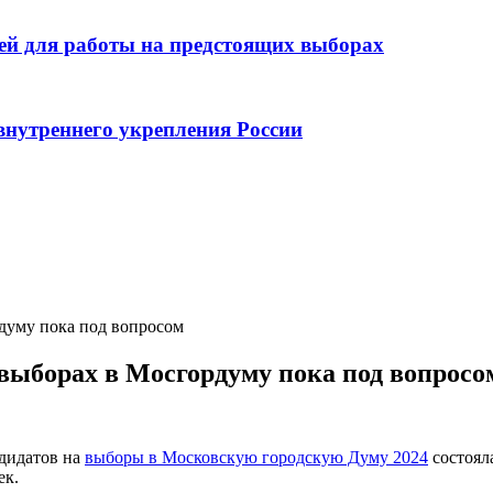
лей для работы на предстоящих выборах
внутреннего укрепления России
думу пока под вопросом
выборах в Мосгордуму пока под вопросо
дидатов на
выборы в Московскую городскую Думу 2024
состоял
ек.