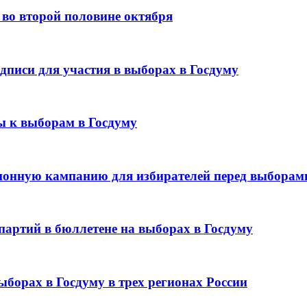
 во второй половине октября
дписи для участия в выборах в Госдуму
ы к выборам в Госдуму
онную кампанию для избирателей перед выборами
партий в бюллетене на выборах в Госдуму
ыборах в Госдуму в трех регионах России