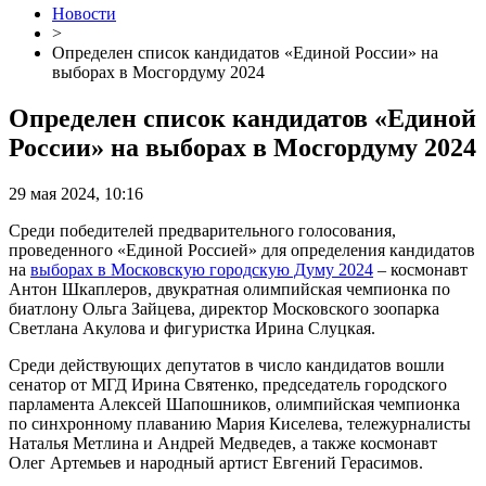
Новости
>
Определен список кандидатов «Единой России» на
выборах в Мосгордуму 2024
Определен список кандидатов «Единой
России» на выборах в Мосгордуму 2024
29 мая 2024, 10:16
Cреди победителей предварительного голосования,
проведенного «Единой Россией» для определения кандидатов
на
выборах в Московскую городскую Думу 2024
– космонавт
Антон Шкаплеров, двукратная олимпийская чемпионка по
биатлону Ольга Зайцева, директор Московского зоопарка
Светлана Акулова и фигуристка Ирина Слуцкая.
Среди действующих депутатов в число кандидатов вошли
сенатор от МГД Ирина Святенко, председатель городского
парламента Алексей Шапошников, олимпийская чемпионка
по синхронному плаванию Мария Киселева, тележурналисты
Наталья Метлина и Андрей Медведев, а также космонавт
Олег Артемьев и народный артист Евгений Герасимов.