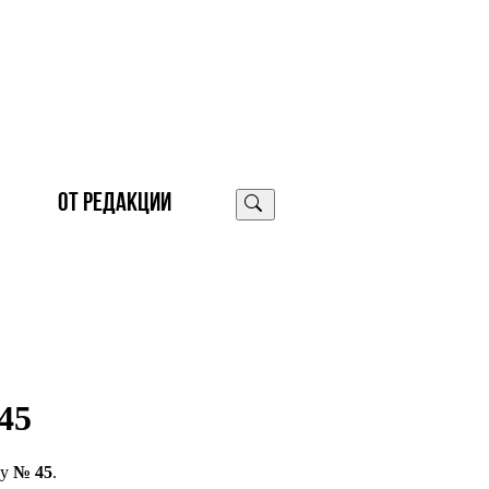
ОТ РЕДАКЦИИ
45
гу
№ 45
.