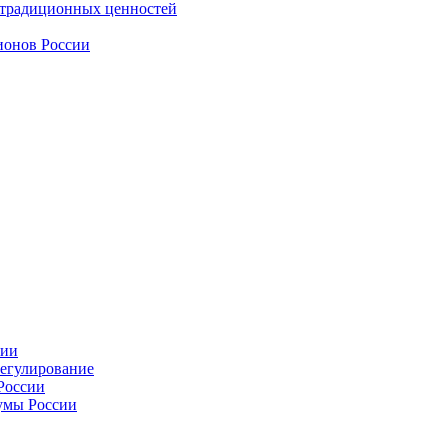
 традиционных ценностей
ионов России
сии
регулирование
России
умы России