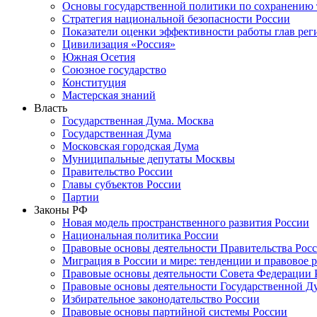
Основы государственной политики по сохранению
Стратегия национальной безопасности России
Показатели оценки эффективности работы глав рег
Цивилизация «Россия»
Южная Осетия
Союзное государство
Конституция
Мастерская знаний
Власть
Государственная Дума. Москва
Государственная Дума
Московская городская Дума
Муниципальные депутаты Москвы
Правительство России
Главы субъектов России
Партии
Законы РФ
Новая модель пространственного развития России
Национальная политика России
Правовые основы деятельности Правительства Рос
Миграция в России и мире: тенденции и правовое 
Правовые основы деятельности Совета Федерации 
Правовые основы деятельности Государственной Д
Избирательное законодательство России
Правовые основы партийной системы России