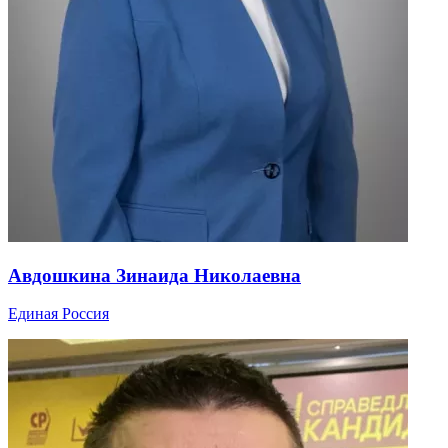
Авдошкина Зинаида Николаевна
Единая Россия