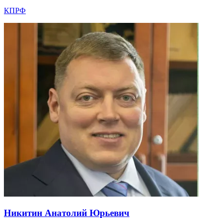
КПРФ
Никитин Анатолий Юрьевич