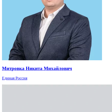
Митровка Никита Михайлович
Единая Россия