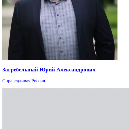
Загребельный Юрий Александрович
Справедливая Россия