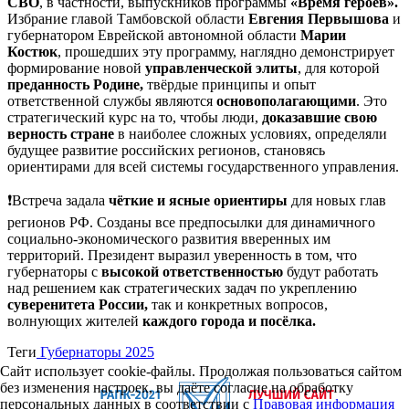
СВО
, в частности, выпускников программы
«Время героев».
Избрание главой Тамбовской области
Евгения Первышова
и
губернатором Еврейской автономной области
Марии
Костюк
, прошедших эту программу, наглядно демонстрирует
формирование новой
управленческой элиты
, для которой
преданность Родине,
твёрдые принципы и опыт
ответственной службы являются
основополагающими
. Это
стратегический курс на то, чтобы люди,
доказавшие свою
верность стране
в наиболее сложных условиях, определяли
будущее развитие российских регионов, становясь
ориентирами для всей системы государственного управления.
❗️Встреча задала
чёткие и ясные ориентиры
для новых глав
регионов РФ. Созданы все предпосылки для динамичного
социально-экономического развития вверенных им
территорий. Президент выразил уверенность в том, что
губернаторы с
высокой ответственностью
будут работать
над решением как стратегических задач по укреплению
суверенитета России,
так и конкретных вопросов,
волнующих жителей
каждого города и посёлка.
Теги
Губернаторы 2025
Сайт использует cookie-файлы. Продолжая пользоваться сайтом
без изменения настроек, вы даёте согласие на обработку
персональных данных в соответствии с
Правовая информация